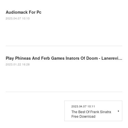
Audiomack For Pc
2023.04.07 10:10
Play Phineas And Ferb Games Inators Of Doom - Lanerevizion
2023.01.22 16:28
2023.04.07 10:11
The Best Of Frank Sinatra
Free Download